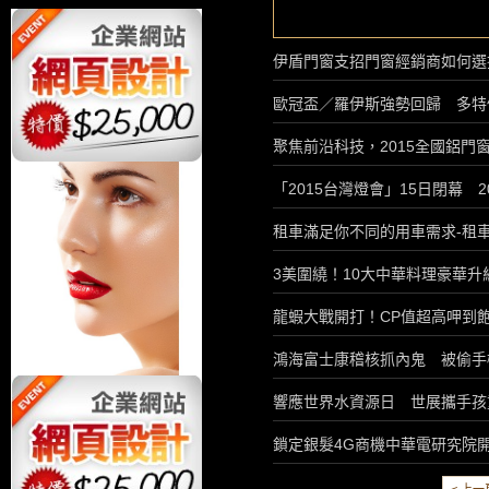
伊盾門窗支招門窗經銷商如何選
歐冠盃／羅伊斯強勢回歸 多特仍遭
聚焦前沿科技，2015全國鋁門
「2015台灣燈會」15日閉幕 20
租車滿足你不同的用車需求-租
3美圍繞！10大中華料理豪華
龍蝦大戰開打！CP值超高呷到
鴻海富士康稽核抓內鬼 被偷手
響應世界水資源日 世展攜手孩
鎖定銀髮4G商機中華電研究院