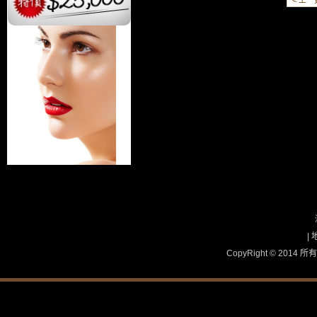
< 上一
|
CopyRight © 2