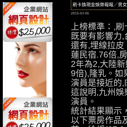
刷卡換現金娛樂報報／男女
2015-03-06
上榜標準：,
刷
既要有影響力,
還有,
埋線拉皮
蓮民宿
.76倍,
2年為2,
大陸新
9倍),
隆乳
。如
演員是接近的,
這說明,
九州娛
演員。
統計結果顯示，
以下票房作品