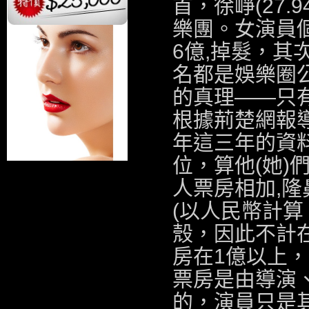
首，徐崢(27.9
樂團
。女演員個
6億,
掉髮
，其
名都是娛樂圈
的真理――只有
根據荊楚網報導
年這三年的資料
位，算他(她
人票房相加,
隆
(以人民幣計算
殼
，因此不計
房在1億以上，
票房是由導演
的，演員只是其