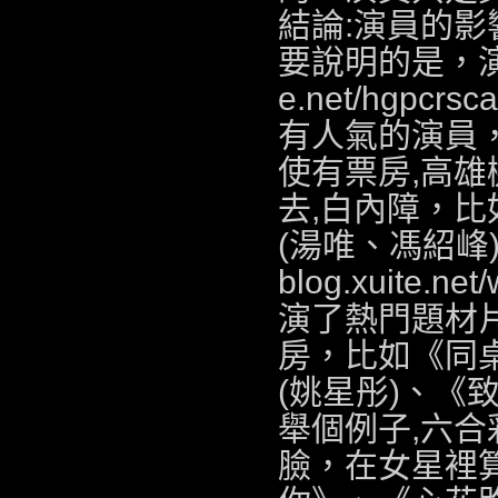
結論:演員的
要說明的是，
e.net/hgpcrsc
有人氣的演員
使有票房,
高雄
去,
白內障
，比
(湯唯、馮紹峰)
blog.xuite.ne
演了熱門題材
房，比如《同
(姚星彤)、《
舉個例子,
六合
臉
，在女星裡算