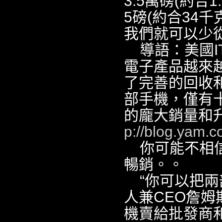
3.5萬磅(約合1
5磅(約合34千
我們就可以少
導語：美國I
電子產品越來
了完善的回收和
部手機，僅有
的龐大銷量和
p://blog.yam.c
你可能不相信
暢銷。。
“你可以把
人兼CEO詹姆斯
機賣給批發商和