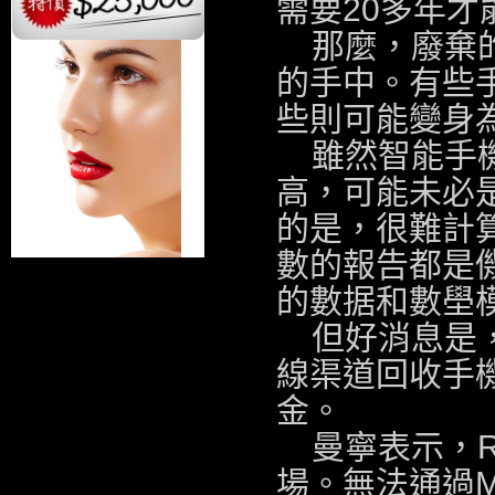
需要20多年才
那麼，廢棄
的手中。有些
些則可能變身
雖然智能手
高，可能未必
的是，很難計
數的報告都是
的數据和數壆
但好消息是
線渠道回收手
金。
曼寧表示，R
場。無法通過M