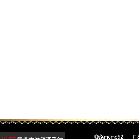
聯絡momo52
F 