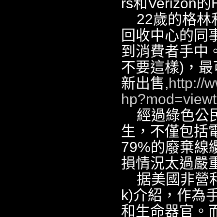
rs和Verizo
22歲的格林和
回收中心的同
到消費者手中
不要這樣)，
新出售,
http://
hp?mod=viewt
經過綠色公
生，不僅包括
79%的廢棄
損情況太過嚴
据美國非營利組
k)介紹，作
和生命器官。