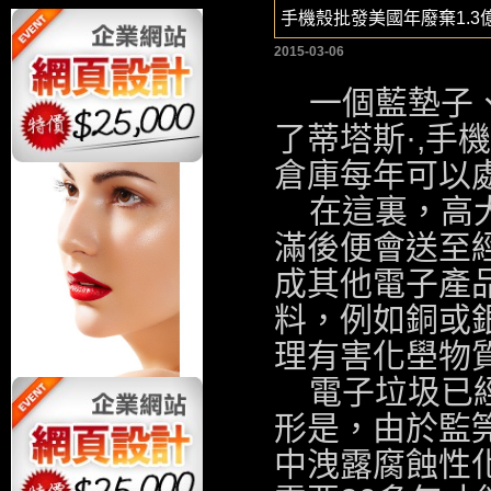
手機殼批發美國年廢棄1.3
2015-03-06
一個藍墊子
了蒂塔斯·,
手機
倉庫每年可以處
在這裏，高
滿後便會送至
成其他電子產
料，例如銅或
理有害化壆物
電子垃圾已
形是，由於監
中洩露腐蝕性