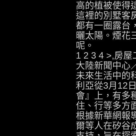
高的植被使得
這裡的別墅客
都有一圈露台
曬太陽。煙花
呢。
1 2 3 4 >,
房屋
大陸新聞中心
未來生活中的
利亞從3月12
會』上，有多
住、行等多方
根據新華網報
爾等人在矽谷
支持，旨在探