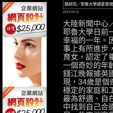
酷研究／耶魯大學調查發現
2015-05-11
大陸新聞中心
耶魯大學日前
幸福的一年。
事上有所進步
育女，認定了
一個奇妙的年
錢江晚報據英
現，34歲是
穩定的家庭和工
最為舒適、自
中找到自己合