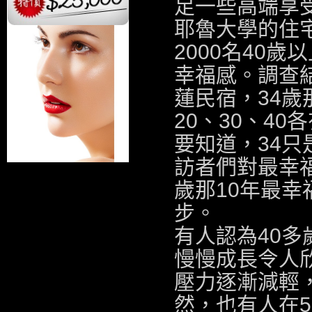
足一些高端享
耶魯大學的住
2000名40
幸福感。調查
蓮民宿
，34
20、30、40
要知道，34只
訪者們對最幸福
歲那10年最
步。
有人認為40
慢慢成長令人
壓力逐漸減輕
然，也有人在5