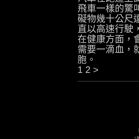
飛車一樣的驚
礙物幾十公尺
直以高速行駛
在健康方面，
需要一滴血，
胞。
1 2 >
|