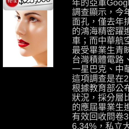
年的亞軍Goog
調查顯示，今
面孔，僅去年排
的鴻海精密躍進
車
；而中華航
最受畢業生青睞
台灣積體電路
一星巴克、中
這項調查是在20
根據教育部公
狀況，採分層
的應屆畢業生進
有效回收問卷3,
6.34%，私立