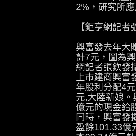
2%，研究所應
【鉅亨網記者
興富發去年大賺
計7元，圖為興
網記者張欽發攝
上市建商興富發
年股利分配4
元,
大陸新娘
。
億元的現金給股
同時，興富發
盈餘101.33億