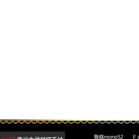
聯絡momo52
F 