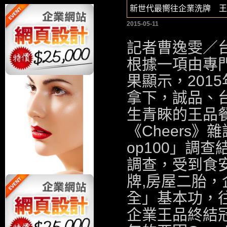
新世代最嚮往企業洗牌 王品
2015-05-11
記者曹逸雯／
根據一項由專
果顯示，201
拿下，誠品、
生青睞的王品
《Cheers》
op100」調查
調查，受到食
牌,
房屋二胎
，
全」基本功，
企業王品終結