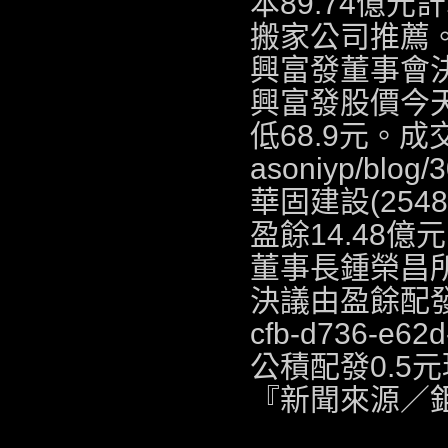
本89.74億元
搬家公司推薦
興富發董事會決
興富發股價今
低68.9元。
asoniyp/blog/
華固建設(25
盈餘14.48
董事長鍾榮昌
決議由盈餘配發
cfb-d736-e62
公積配發0.5
『新聞來源／鉅