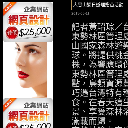
大雪山週日辦理贈苗活動 
2015-05-11
記者黃玿琮／
東勢林區管理處
山國家森林遊
球。將提供桃金
株，為響應環
東勢林區管理
點，鳥類資源
巧遇台灣特有
食。在春天這
景、享受森林
滿載而歸。