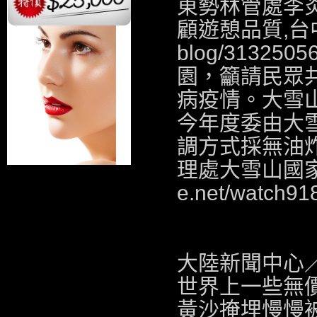
東勢林管處李
顧遊憩品質,
台
blog/3132505
園，籲請民眾
病疫情。大雪
今年度委由大
調方式採無油
理處大雪山國家森
e.net/watch91
大陸新聞中心
世界上一些無
黃沙掩埋慢慢被