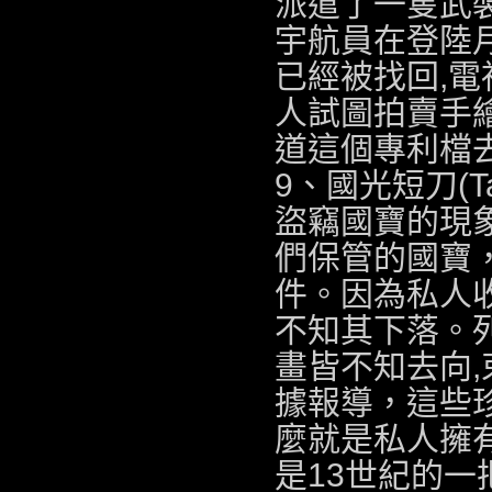
派遣了一隻武
宇航員在登陸
已經被找回,
電
人試圖拍賣手繪
道這個專利檔去
9、國光短刀(Tant
盜竊國寶的現
們保管的國寶
件。因為私人
不知其下落。列
畫皆不知去向,
據報導，這些
麼就是私人擁
是13世紀的