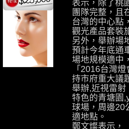
表示，除了桃
團隊完整，且
台灣的中心點
觀光產品套裝
另外，舉辦場
預計今年底通
場地規模適中
「2016台灣燈
持市府重大議題
舉辦,
近視雷射
特色的青塘園,
球場，周邊2
適地點。
鄭文燦表示，「