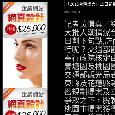
「2015台灣燈會」15日閉
2015-05-11
記者黃憬真／
大批人潮擠爆台
日劃下句點,
店
行呢？交通部觀
奉行政院核定
青塘園及桃園
交通部觀光局表
東縣及花蓮縣
密規劃提案及
爭取之下，脫
桃園市提案獲