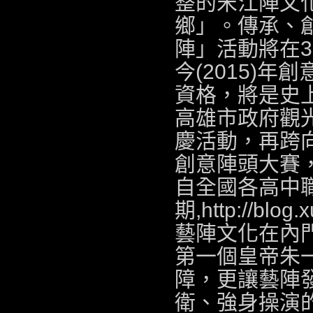
整的宋江陣文
鄉」。傳承、創
陣」活動將在3
今(2015)
資格，將是史
高雄市政府觀光
慶活動，再跨
創意陣頭大賽
自全國各高中
期,
http://blog.
藝陣文化在內
第一個皇帝朱
障，更讓藝陣
衛、強身操演