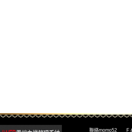
聯絡momo52
F 