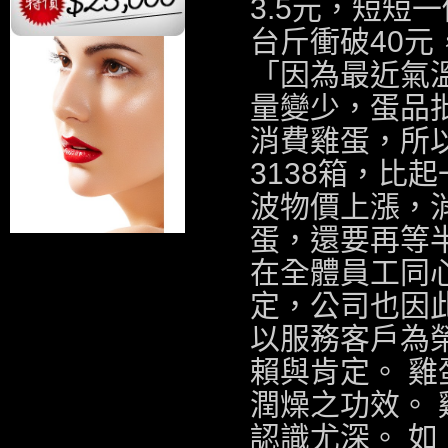
3.5元，短短
台斤衝破40元
「因為最近氣
量變少，
蛋品
消費雞蛋，所
3138箱，比
波物價上漲，
蛋，還要再等
在全體員工同
定，公司也因
以服務客戶為
賴與肯定。 
潤燥之功效。
認識尤深。 