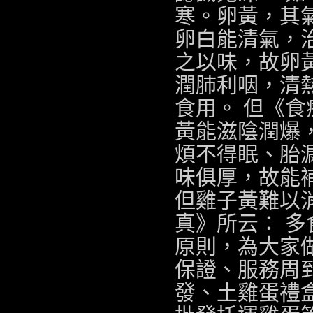
寒。卵黃，其
卵白能清氣，
之以味，故卵
潤肺利咽，清
食用。 但《
黃能滋陰潤爆
煩不得眠、胎
味俱厚，故能
但雞子黃難以
真》所云： 
原則，為大家
保證、服務周
發、土雞蛋禮