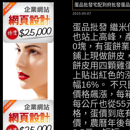
蛋品批發宅配到府批發蛋品
2015-05-07
蛋品批發 繼
也站上高峰，產
0塊，有蛋餅業
鋪上現做餅皮
餅皮用四顆雞
上貼出紅色的漲
幅16%。 不
價格飆漲，每箱
每公斤也從55
格，蛋價到底
價，農曆年後每