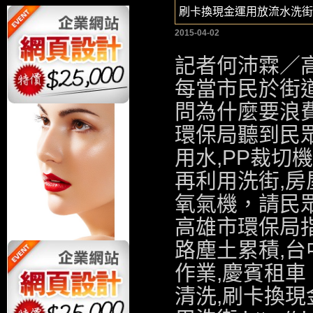
刷卡換現金運用放流水洗街
2015-04-02
記者何沛霖／
每當市民於街
問為什麼要浪
環保局聽到民
用水,
PP裁切機
再利用洗街,
房
氧氣機
，請民
高雄市環保局指
路塵土累積,
台
作業,
慶賓租車
清洗,
刷卡換現