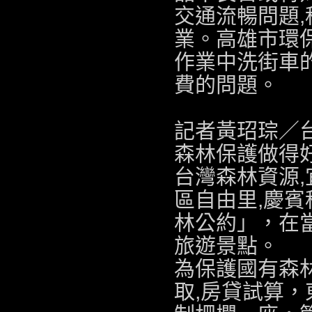
交通流暢問題,
業。高雄市環
作業中洗街車
費的問題。
記者黃玿琮／
森林保護做得好
台灣森林資源,
區自由里,
慶賓
林公約」，在
旅遊景點
。
為保護國有森林
取,
房貸試算
，