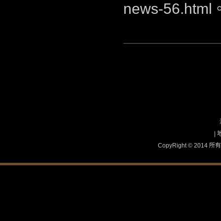
news-56.html
|
CopyRight © 2
國