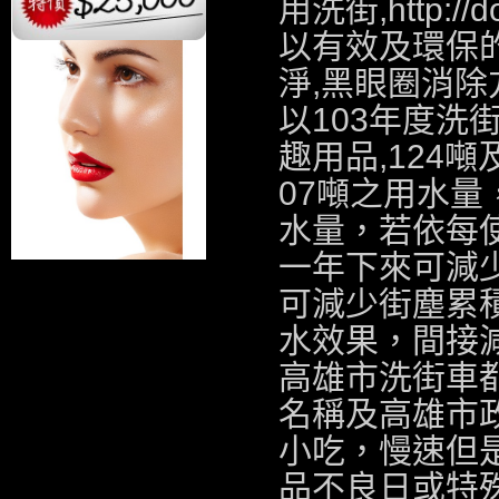
用洗街,
http://
以有效及環保
淨,
黑眼圈消除
以103年度洗
趣用品
,124
07噸之用水量
水量，若依每使
一年下來可減少
可減少街塵累
水效果，間接
高雄市洗街車
名稱及高雄市
小吃
，慢速但
品不良日或特