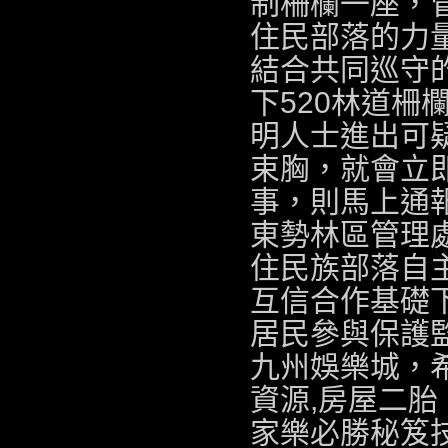
制柵欄一座，
住民部落的力
結合共同巡守
下520林道柵
明人士進出可疑
束胸
，就會立
事，則馬上通
東勢林區管理
住民族部落自主
互信合作基礎下
居民參與保護監
九州娛樂城
，
資源,
房屋二胎
家樂必勝秘笈