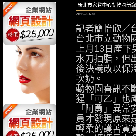
新北市家教中心動物園新寵
2015-03-20
記者簡怡欣／
台北市立動物
上月13日產下
水刀抽脂
，但
後決議改以保
次奶。
動物園喜訊不斷
猩「可乙」也
「阿勇」異常
員才發現原來
輕柔的護著寶