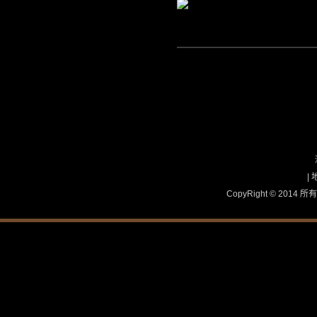
|
CopyRight © 2