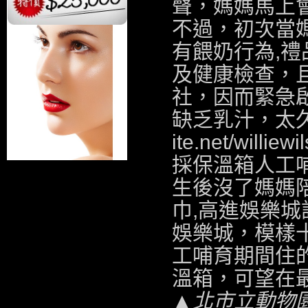
聲，媽媽馬上
不過，初次當
有餵奶行為,
禮
及健康檢查，
社
，因而緊急
缺乏乳汁，太
ite.net/williew
採保溫箱人工
生後沒了媽媽陪
巾,
高進娛樂城
娛樂城
，模樣
工哺育期間住
溫箱，可望在
▲北市立動物園