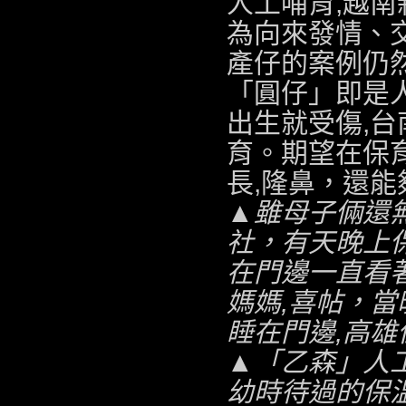
人工哺育,
越南
為向來發情、
產仔的案例仍
「圓仔」即是
出生就受傷,
台
育。期望在保
長,
隆鼻
，還能
▲雖母子倆還
社
，有天晚上
在門邊一直看
媽媽,
喜帖
，當
睡在門邊,
高雄
▲「乙森」人
幼時待過的保