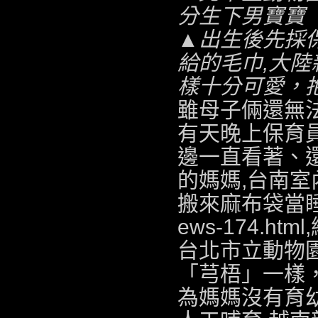
分生下男寶寶
▲出生後先採
給的毛巾,
大陸
樣十分可愛，
雖母子倆還無法
有天晚上保育
邊一直看著、
的媽媽,
台南室
搬來麻布袋當
ews-174.html
,
台北市立動物園
「芎梧」一樣
為媽媽沒有育